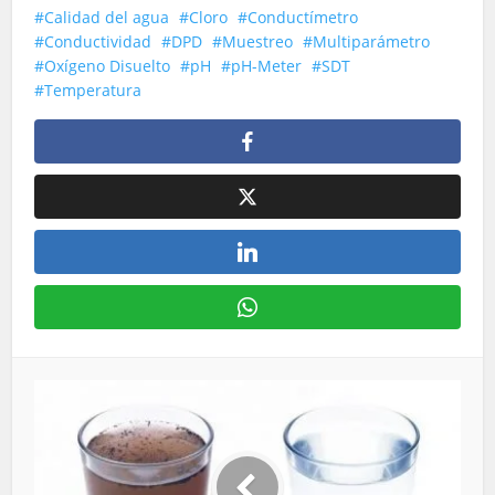
Calidad del agua
Cloro
Conductímetro
Conductividad
DPD
Muestreo
Multiparámetro
Oxígeno Disuelto
pH
pH-Meter
SDT
Temperatura