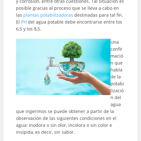
y corrosión, entre otras cuestiones. Tal situación es
posible gracias al proceso que se lleva a cabo en
las
plantas potabilizadoras
destinadas para tal fin.
El
PH
del agua potable debe encontrarse entre los
6,5 y los 8,5.
Una
confir
mació
n que
habla
de la
potabi
lizació
n del
agua
que ingerimos se puede obtener a partir de la
observación de las siguientes condiciones en el
agua: inodora o sin olor, incolora o sin color e
insípida, es decir, sin sabor.