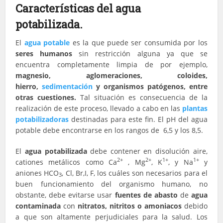
Características del agua
potabilizada.
El
agua potable
es la que puede ser consumida por los
seres humanos
sin restricción alguna ya que se
encuentra completamente limpia de por ejemplo,
magnesio, aglomeraciones, coloides,
hierro,
sedimentación
y organismos patógenos, entre
otras cuestiones.
Tal situación es consecuencia de la
realización de este proceso, llevado a cabo en las
plantas
potabilizadoras
destinadas para este fin. El pH del agua
potable debe encontrarse en los rangos de 6,5 y los 8,5.
El
agua potabilizada
debe contener en disolución aire,
2+
2+
1+
1+
cationes metálicos como Ca
, Mg
, K
, y Na
y
aniones HCO
, Cl, Br,I, F, los cuáles son necesarios para el
3
buen funcionamiento del organismo humano, no
obstante, debe evitarse usar
fuentes de abasto
de
agua
contaminada
con
nitratos, nitritos o amoniacos
debido
a que son altamente perjudiciales para la salud. Los