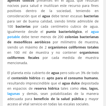
agentes tóxicos
presentes en el agua, que resultan
nocivos para salud e inutilizan este recurso para fines
positivos dentro de la sociedad, teniendo en
consideración que el
agua
debe tener escasas
bacterias
para ser de buena calidad, siendo limite admisible de
100
bacterias
por cada centímetro cubico de agua.
Igualmente desde el
punto bacteriológico
, el
agua
potable
debe tener menos de 200
colonias bacterianas
de mesofílicos aeróbicos
por milímetro de muestra,
siendo un máximo de 2
organismos coliformes totales
en 100 ml de muestra y no contener
organismos
coliformes fecales
por cada medida de muestra
mencionada.
El planeta esta cubierto de
agua
pero solo un 3% de todo
el
contenido hídrico
es
apto para el consumo humano
,
resultando imprescindible que el
agua dulce
depositada
en espacios de
reserva hídrica
tales como
ríos, lagos,
lagunas
y demás, sean potabilizadas de la manera
adecuada para
beneficio de la salud pública
y mayor
acceso al vital servicio en todas las escalas sociales.