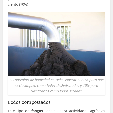
ciento (70%).
El contenido de humedad no debe superar el 80% para que
se clasifiquen como
lodos
deshidratados y 70% para
clasificarlos como lodos secados.
Lodos compostados:
Este tipo de
fangos
, ideales para actividades agrícolas