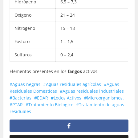
Hidrógeno
6,5 – 7,3
Oxígeno
21 – 24
Nitrógeno
15 – 18
Fósforo
1 – 1,5
Sulfuros
0 – 2,4
Elementos presentes en los
fangos
activos.
Aguas negras
Aguas residuales agrícolas
Aguas
Residuales Domesticas
Aguas residuales industriales
Bacterias
EDAR
Lodos Activos
Microorganismos.
PTAR
Tratamiento Biologico
Tratamiento de aguas
residuales