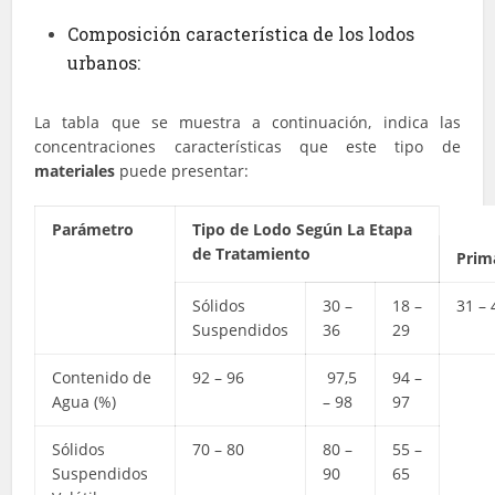
Composición característica de los lodos
urbanos:
La tabla que se muestra a continuación, indica las
concentraciones características que este tipo de
materiales
puede presentar:
Parámetro
Tipo de Lodo Según La Etapa
de Tratamiento
Prim
Sólidos
30 –
18 –
31 – 
Suspendidos
36
29
Contenido de
92 – 96
97,5
94 –
Agua (%)
– 98
97
Sólidos
70 – 80
80 –
55 –
Suspendidos
90
65