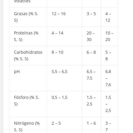
Volátiles
Grasas (% S.
12 – 16
3 – 5
4 –
S)
12
Proteínas (%
4 – 14
20 –
10 –
S. S)
30
20
Carbohidratos
8 – 10
6 – 8
5 –
(% S. S)
8
pH
5,5 – 6,5
6,5 –
6,8
7,5
–
7,6
Fósforo (% S.
0,5 – 1,5
1,5 –
1,5
S)
2,5
–
2,5
Nitrógeno (%
2 – 5
1 – 6
3 –
S. S)
7